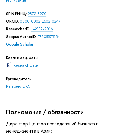
Расписание
SPIN РИНЦ
:
2872-8270
ORCID
:
0000-0002-1602-0247
ResearcherID
:
L-4992-2016
Scopus AuthorID
:
57205375984
Google Scholar
Блоги и соц. сети
ResearchGate
Руководитель
Катькало В. С.
Полномочия / обязанности
Директор Центра исследований бизнеса и
менеджмента в Азии: