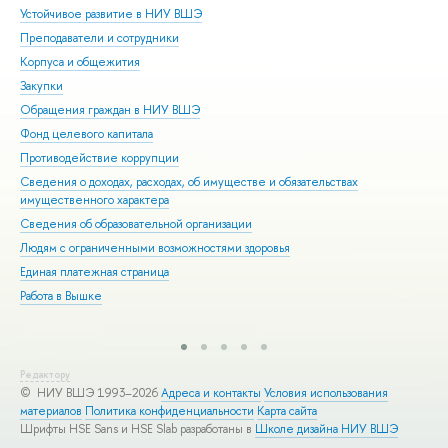
Устойчивое развитие в НИУ ВШЭ
Ол
Преподаватели и сотрудники
При
Корпуса и общежития
Вы
Закупки
При
Обращения граждан в НИУ ВШЭ
Асп
Фонд целевого капитала
Доп
Противодействие коррупции
Цен
Сведения о доходах, расходах, об имуществе и обязательствах
Биз
имущественного характера
Обр
Сведения об образовательной организации
Обр
Людям с ограниченными возможностями здоровья
Единая платежная страница
Работа в Вышке
Редактору
© НИУ ВШЭ 1993–2026
Адреса и контакты
Условия использования
материалов
Политика конфиденциальности
Карта сайта
Шрифты HSE Sans и HSE Slab разработаны в
Школе дизайна НИУ ВШЭ