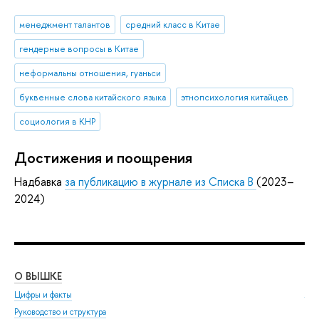
менеджмент талантов
средний класс в Китае
гендерные вопросы в Китае
неформальны отношения, гуаньси
буквенные слова китайского языка
этнопсихология китайцев
социология в КНР
Достижения и поощрения
Надбавка
за публикацию в журнале из Списка B
(2023–
2024)
О ВЫШКЕ
ОБ
Цифры и факты
Ли
Руководство и структура
Дов