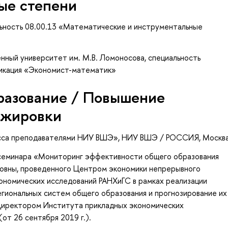
ые степени
льность 08.00.13 «Математические и инструментальные
нный университет им. М.В. Ломоносова, специальность
фикация «Экономист-математик»
разование / Повышение
ажировки
есса преподавателями НИУ ВШЭ»
, НИУ ВШЭ / РОССИЯ, Москв
семинара «Мониторинг эффективности общего образования
довны, проведенного Центром экономики непрерывного
ономических исследований РАНХиГС в рамках реализации
егиональных систем общего образования и прогнозирование их
 Директором Института прикладных экономических
от 26 сентября 2019 г.).