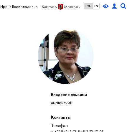
РУС
EN
 Ирина Всеволодовна
Кампус в
Москве
Владение языками
английский
Контакты
Телефон:
+7(495) 772-9590 *22073