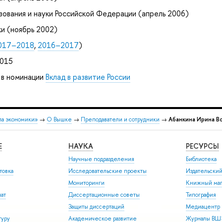
ования и науки Российской Федерации (апрель 2006)
и (ноябрь 2002)
017–2018
,
2016–2017
)
2015
 в номинации
Вклад в развитие России
ла экономики»
→
О Вышке
→
Преподаватели и сотрудники
→
Абанкина Ирина В
Е
НАУКА
РЕСУРСЫ
Научные подразделения
Библиотека
товка
Исследовательские проекты
Издательски
Мониторинги
Книжный маг
иат
Диссертационные советы
Типография
Защиты диссертаций
Медиацентр
туру
Академическое развитие
Журналы В