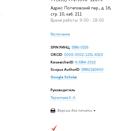
Адрес: Потаповский пер., д. 16,
стр. 10, каб. 211
Время работы: 9-00 - 18-00
Расписание
SPIN РИНЦ
:
5586-0326
ORCID
:
0000-0002-1251-432X
ResearcherID
:
K-5364-2015
Scopus AuthorID
:
55862160400
Google Scholar
Руководитель
Терентьев Е. А.
Версия для печати