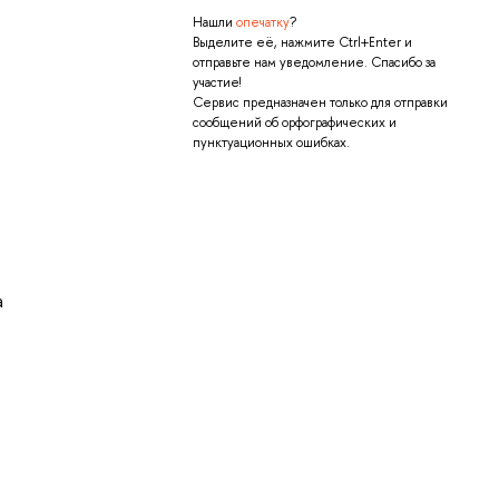
Нашли
опечатку
?
Выделите её, нажмите Ctrl+Enter и
отправьте нам уведомление. Спасибо за
участие!
Сервис предназначен только для отправки
сообщений об орфографических и
пунктуационных ошибках.
а