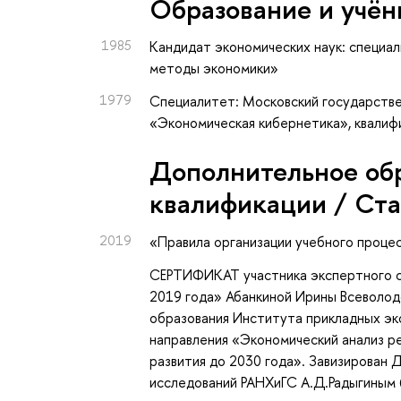
Oбразование и учён
1985
Кандидат экономических наук: специа
методы экономики»
1979
Специалитет: Московский государстве
«Экономическая кибернетика», квали
Дополнительное об
квалификации / Ст
2019
«Правила организации учебного проц
СЕРТИФИКАТ участника экспертного 
2019 года» Абанкиной Ирины Всеволо
образования Института прикладных эк
направления «Экономический анализ р
развития до 2030 года». Завизирован
исследований РАНХиГС А.Д.Радыгиным (