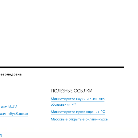
севолодовна
ПОЛЕЗНЫЕ ССЫЛКИ
Министерство науки и высшего
образования РФ
й дом ВШЭ
Министерство просвещения РФ
азин «БукВышка»
Массовые открытые онлайн-курсы
ШЭ