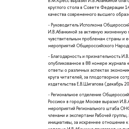
В.М.Кресс выразил И.В.Абанкиной благ
круглого стола в Совете Федерации 1
качества современного высшего образо
- Руководитель Исполкома Общероссий
И.В.Абанкиной за активную жизненную
чувствительным проблемам страны и ее
мероприятий Общероссийского Народн
- Благодарность и признательность И.
опубликованное в 88 номере журнала «
ответы о различных аспектах экономи
круга читателей, за плодотворное со
издательства Е.В.Шигапова (декабрь 201
- Региональное отделение Общеросси
Россию» в городе Москве выразил И.В.
мероприятий Регионального штаба ОНФ
членами и экспертами Рабочей группы,
инициативы, за искреннее отношение к 
которые И.В.Абанкина прилагает на пу