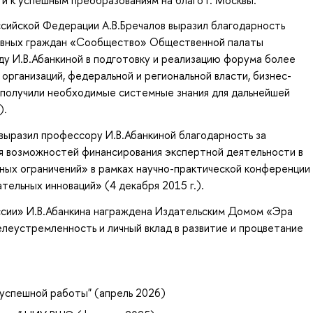
сийской Федерации А.В.Бречалов выразил благодарность
тивных граждан «Сообщество» Общественной палаты
ду И.В.Абанкиной в подготовку и реализацию форума более
рганизаций, федеральной и региональной власти, бизнес-
 получили необходимые системные знания для дальнейшей
).
выразил профессору И.В.Абанкиной благодарность за
я возможностей финансирования экспертной деятельности в
ных ограничений» в рамках научно-практической конференции
ельных инноваций» (4 декабря 2015 г.).
ссии» И.В.Абанкина награждена Издательским Домом «Эра
елеустремленность и личный вклад в развитие и процветание
успешной работы" (апрель 2026)