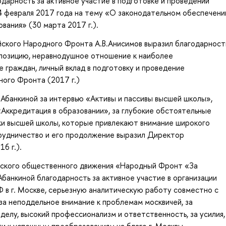
одарность за активное участие в подготовке и проведении
4 февраля 2017 года на тему «О законодательном обеспечени
вания» (30 марта 2017 г.).
ского Народного Фронта А.В.Анисимов выразил благодарност
 позицию, неравнодушное отношение к наиболее
 граждан, личный вклад в подготовку и проведение
ого Фронта (2017 г.)
В.Абанкиной за интервью «Активы и пассивы высшей школы»,
Аккредитация в образовании», за глубокие обстоятельные
ки высшей школы, которые привлекают внимание широкого
трудничество и его продолжение выразил Директор
6 г.).
йского общественного движения «Народный Фронт «За
Абанкиной благодарность за активное участие в организации
 в г. Москве, серьезную аналитическую работу совместно с
 за неподдельное внимание к проблемам москвичей, за
делу, высокий профессионализм и ответственность, за усилия,
ти к успешным преобразованиям на благо г. Москвы.