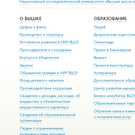
Национальный исследовательский университет «Высшая школа 
О ВЫШКЕ
ОБРАЗОВАНИЕ
Цифры и факты
Лицей
Руководство и структура
Довузовская подготов
Устойчивое развитие в НИУ ВШЭ
Олимпиады
Преподаватели и сотрудники
Прием в бакалавриат
Корпуса и общежития
Вышка+
Закупки
Прием в магистратуру
Обращения граждан в НИУ ВШЭ
Аспирантура
Фонд целевого капитала
Дополнительное обра
Противодействие коррупции
Центр развития карье
Сведения о доходах, расходах, об
Бизнес-инкубатор ВШ
имуществе и обязательствах
Образовательные парт
имущественного характера
Обратная связь и взаи
Сведения об образовательной
с получателями услуг
организации
Людям с ограниченными
возможностями здоровья