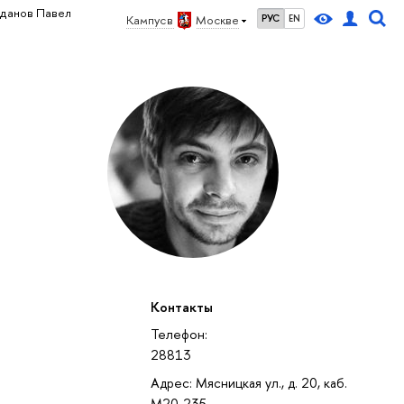
данов Павел
Кампус в
Москве
РУС
EN
Контакты
Телефон:
28813
Адрес: Мясницкая ул., д. 20, каб.
М20-235