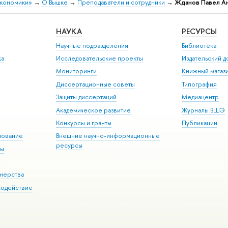
экономики»
→
О Вышке
→
Преподаватели и сотрудники
→
Жданов Павел А
НАУКА
РЕСУРСЫ
Научные подразделения
Библиотека
ка
Исследовательские проекты
Издательский 
Мониторинги
Книжный магаз
Диссертационные советы
Типография
Защиты диссертаций
Медиацентр
Академическое развитие
Журналы ВШЭ
Конкурсы и гранты
Публикации
зование
Внешние научно-информационные
ресурсы
ры
Э
нерства
модействие