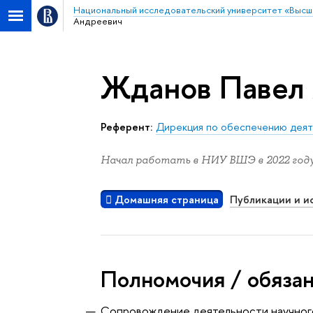
Национальный исследовательский университет «Высш
Андреевич
Жданов Павел
Референт:
Дирекция по обеспечению деят
Начал работать в НИУ ВШЭ в 2022 году
Домашняя страница
Публикации и и
Полномочия / обяза
Сопровождение деятельности научного