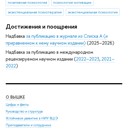
позитивная психология
психология мотивации
экзистенциальная психотерапия
экзистенциальная психология
Достижения и поощрения
Надбавка
за публикацию в журнале из Списка А (и
приравненном к нему научном издании)
(2025–2026)
Надбавка за публикацию в международном
рецензируемом научном издании (
2022–2023
,
2021–
2022
)
О ВЫШКЕ
ОБ
Цифры и факты
Ли
Руководство и структура
Дов
Устойчивое развитие в НИУ ВШЭ
Ол
Преподаватели и сотрудники
При