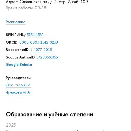
Адрес: Славянская пл., д. 4, стр. 2, каб. 109
Время работы: 09-18
Расписание
SPIN РИНЦ
:
3734-1362
ORCID
:
0000-0003-1542-0238
ResearcherID
:
J-4077-2015
Scopus AuthorID
:
57208336863
Google Scholar
Руководители
Леонтьев Д. А.
Чумакова М. А.
Oбразование и учёные степени
2023