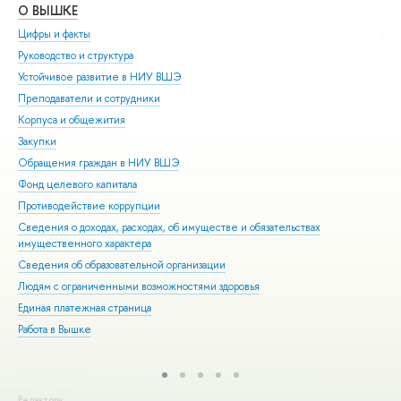
О ВЫШКЕ
ОБ
Цифры и факты
Ли
Руководство и структура
Дов
Устойчивое развитие в НИУ ВШЭ
Ол
Преподаватели и сотрудники
При
Корпуса и общежития
Вы
Закупки
При
Обращения граждан в НИУ ВШЭ
Асп
Фонд целевого капитала
Доп
Противодействие коррупции
Цен
Сведения о доходах, расходах, об имуществе и обязательствах
Биз
имущественного характера
Обр
Сведения об образовательной организации
Обр
Людям с ограниченными возможностями здоровья
Единая платежная страница
Работа в Вышке
Редактору