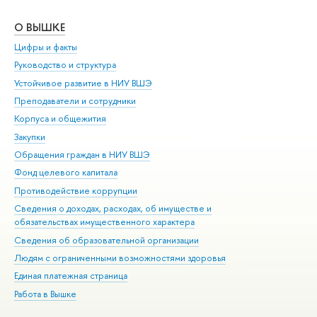
О ВЫШКЕ
ОБ
Цифры и факты
Ли
Руководство и структура
Дов
Устойчивое развитие в НИУ ВШЭ
Ол
Преподаватели и сотрудники
При
Корпуса и общежития
Вы
Закупки
При
Обращения граждан в НИУ ВШЭ
Ас
Фонд целевого капитала
До
Противодействие коррупции
Цен
Сведения о доходах, расходах, об имуществе и
Би
обязательствах имущественного характера
Об
Сведения об образовательной организации
Обр
Людям с ограниченными возможностями здоровья
Единая платежная страница
Работа в Вышке