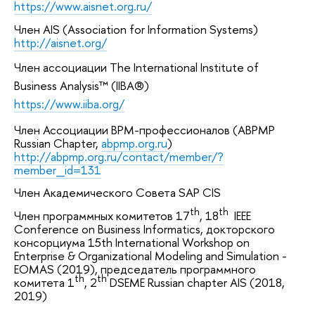
https://www.aisnet.org.ru/
Член AIS (Association for Information Systems)
http://aisnet.org/
Член ассоциации The International Institute of
Business Analysis™ (IIBA®)
https://www.iiba.org/
Член
Ассоциации BPM-профессионалов (ABPMP
Russian Chapter,
abpmp.org.ru
)
http://abpmp.org.ru/contact/member/?
member_id=131
Член Академического Совета SAP CIS
th
th
Член программных комитетов 17
, 18
IEEE
Conference on Business Informatics, докторского
консорциума 15th International Workshop on
Enterprise & Organizational Modeling and Simulation -
EOMAS (2019), председатель программного
th
th
комитета 1
, 2
DSEME Russian chapter AIS (2018,
2019)