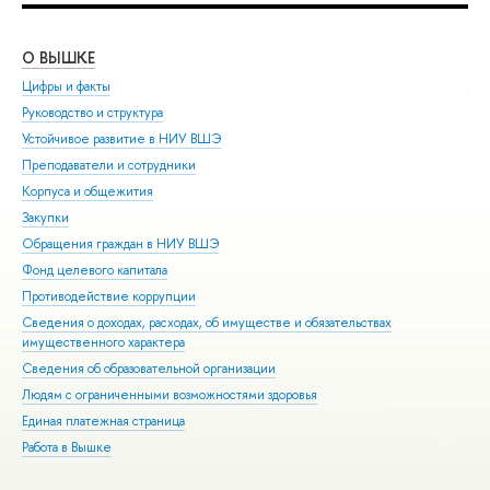
О ВЫШКЕ
ОБ
Цифры и факты
Ли
Руководство и структура
Дов
Устойчивое развитие в НИУ ВШЭ
Ол
Преподаватели и сотрудники
При
Корпуса и общежития
Вы
Закупки
При
Обращения граждан в НИУ ВШЭ
Асп
Фонд целевого капитала
Доп
Противодействие коррупции
Цен
Сведения о доходах, расходах, об имуществе и обязательствах
Биз
имущественного характера
Обр
Сведения об образовательной организации
Обр
Людям с ограниченными возможностями здоровья
Единая платежная страница
Работа в Вышке