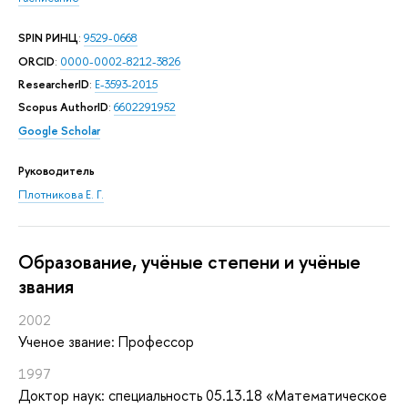
SPIN РИНЦ
:
9529-0668
ORCID
:
0000-0002-8212-3826
ResearcherID
:
E-3593-2015
Scopus AuthorID
:
6602291952
Google Scholar
Руководитель
Плотникова Е. Г.
Oбразование, учёные степени и учёные
звания
2002
Ученое звание: Профессор
1997
Доктор наук: специальность 05.13.18 «Математическое