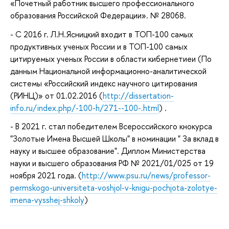
«Почетный работник высшего профессионального
образования Российской Федерации». № 28068.
- C 2016 г. Л.Н.Ясницкий входит в ТОП-100 самых
продуктивных ученых России и в ТОП-100 самых
цитируемых ученых России в области кибернетиеи (По
данным Национальной информационно-аналитической
системы «Российский индекс научного цитирования
(РИНЦ)» от 01.02.2016 (
http://dissertation-
info.ru/index.php/-100-h/271--100-.html
) .
- В 2021 г. стал победителем Всероссийского кнокурса
"Золотые Имена Высшей Школы" в номинации " За вклад в
науку и высшее образование". Диплом Министерства
науки и высшего образования РФ № 2021/01/025 от 19
ноября 2021 года. (
http://www.psu.ru/news/professor-
permskogo-universiteta-voshjol-v-knigu-pochjota-zolotye-
imena-vysshej-shkoly
)