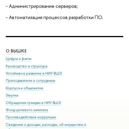
- Администрирование серверов;
- Автоматизация процессов разработки ПО.
О ВЫШКЕ
ОБ
Цифры и факты
Ли
Руководство и структура
Дов
Устойчивое развитие в НИУ ВШЭ
Ол
Преподаватели и сотрудники
При
Корпуса и общежития
Вы
Закупки
При
Обращения граждан в НИУ ВШЭ
Ас
Фонд целевого капитала
До
Противодействие коррупции
Цен
Сведения о доходах, расходах, об имуществе и
Би