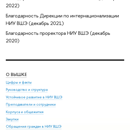
2022)
Благодарность Дирекции по интернационализации
НИУ ВШЭ (декабрь 2021)
Благодарность проректора НИУ ВШЭ (декабрь
2020)
О ВЫШКЕ
ОБ
Цифры и факты
Ли
Руководство и структура
Дов
Устойчивое развитие в НИУ ВШЭ
Ол
Преподаватели и сотрудники
При
Корпуса и общежития
Вы
Закупки
При
Обращения граждан в НИУ ВШЭ
Ас