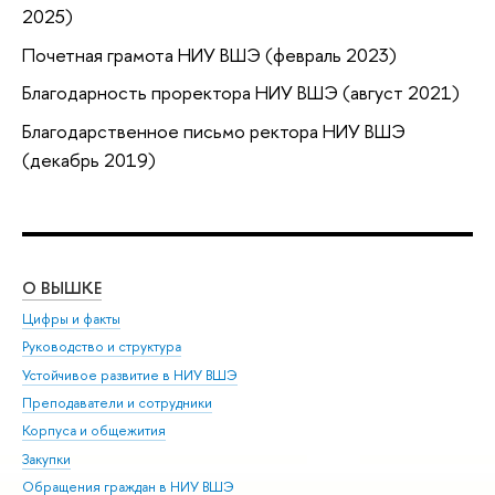
2025)
Почетная грамота НИУ ВШЭ (февраль 2023)
Благодарность проректора НИУ ВШЭ (август 2021)
Благодарственное письмо ректора НИУ ВШЭ
(декабрь 2019)
О ВЫШКЕ
ОБ
Цифры и факты
Ли
Руководство и структура
Дов
Устойчивое развитие в НИУ ВШЭ
Ол
Преподаватели и сотрудники
При
Корпуса и общежития
Вы
Закупки
При
Обращения граждан в НИУ ВШЭ
Ас