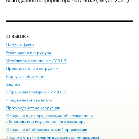
Благодарность проректора НИУ ВШЭ (август 2021)
О ВЫШКЕ
ОБ
Цифры и факты
Ли
Руководство и структура
Дов
Устойчивое развитие в НИУ ВШЭ
Ол
Преподаватели и сотрудники
При
Корпуса и общежития
Вы
Закупки
При
Обращения граждан в НИУ ВШЭ
Ас
Фонд целевого капитала
До
Противодействие коррупции
Цен
Сведения о доходах, расходах, об имуществе и
Би
обязательствах имущественного характера
Об
Сведения об образовательной организации
Обр
Людям с ограниченными возможностями здоровья