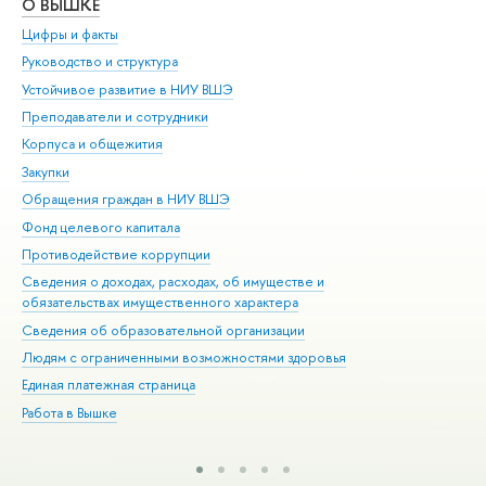
О ВЫШКЕ
ОБ
Цифры и факты
Ли
Руководство и структура
Дов
Устойчивое развитие в НИУ ВШЭ
Ол
Преподаватели и сотрудники
При
Корпуса и общежития
Вы
Закупки
При
Обращения граждан в НИУ ВШЭ
Ас
Фонд целевого капитала
До
Противодействие коррупции
Цен
Сведения о доходах, расходах, об имуществе и
Би
обязательствах имущественного характера
Об
Сведения об образовательной организации
Обр
Людям с ограниченными возможностями здоровья
Единая платежная страница
Работа в Вышке