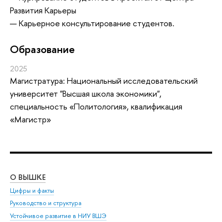
Развития Карьеры
— Карьерное консультирование студентов.
Oбразование
2025
Магистратура: Национальный исследовательский
университет "Высшая школа экономики",
специальность «Политология», квалификация
«Магистр»
О ВЫШКЕ
ОБ
Цифры и факты
Ли
Руководство и структура
Дов
Устойчивое развитие в НИУ ВШЭ
Ол