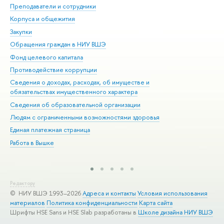
Преподаватели и сотрудники
При
Корпуса и общежития
Вы
Закупки
При
Обращения граждан в НИУ ВШЭ
Ас
Фонд целевого капитала
До
Противодействие коррупции
Цен
Сведения о доходах, расходах, об имуществе и
Би
обязательствах имущественного характера
Об
Сведения об образовательной организации
Обр
Людям с ограниченными возможностями здоровья
Единая платежная страница
Работа в Вышке
Редактору
© НИУ ВШЭ 1993–2026
Адреса и контакты
Условия использования
материалов
Политика конфиденциальности
Карта сайта
Шрифты HSE Sans и HSE Slab разработаны в
Школе дизайна НИУ ВШЭ