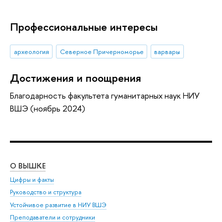
Профессиональные интересы
археология
Северное Причерноморье
варвары
Достижения и поощрения
Благодарность факультета гуманитарных наук НИУ
ВШЭ (ноябрь 2024)
О ВЫШКЕ
ОБ
Цифры и факты
Ли
Руководство и структура
Дов
Устойчивое развитие в НИУ ВШЭ
Ол
Преподаватели и сотрудники
При