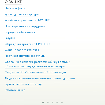
О ВЫШКЕ
ОБ
Цифры и факты
Ли
Руководство и структура
Дов
Устойчивое развитие в НИУ ВШЭ
Ол
Преподаватели и сотрудники
При
Корпуса и общежития
Вы
Закупки
При
Обращения граждан в НИУ ВШЭ
Ас
Фонд целевого капитала
До
Противодействие коррупции
Цен
Сведения о доходах, расходах, об имуществе и
Би
обязательствах имущественного характера
Об
Сведения об образовательной организации
Обр
Людям с ограниченными возможностями здоровья
Единая платежная страница
Работа в Вышке