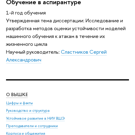
Обучение в аспирантуре
1-й год обучения
Утвержденная тема диссертации: Исследование и
разработка методов оценки устойчивости моделей
машинного обучения к атакам в течение их
жизненного цикла
Научный руководитель:
Сластников Сергей
Александрович
О ВЫШКЕ
ОБ
Цифры и факты
Ли
Руководство и структура
Дов
Устойчивое развитие в НИУ ВШЭ
Ол
Преподаватели и сотрудники
При
Корпуса и общежития
Вы