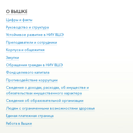
О ВЫШКЕ
ОБ
Цифры и факты
Ли
Руководство и структура
Дов
Устойчивое развитие в НИУ ВШЭ
Ол
Преподаватели и сотрудники
При
Корпуса и общежития
Вы
Закупки
При
Обращения граждан в НИУ ВШЭ
Ас
Фонд целевого капитала
До
Противодействие коррупции
Цен
Сведения о доходах, расходах, об имуществе и
Би
обязательствах имущественного характера
Об
Сведения об образовательной организации
Обр
Людям с ограниченными возможностями здоровья
Единая платежная страница
Работа в Вышке