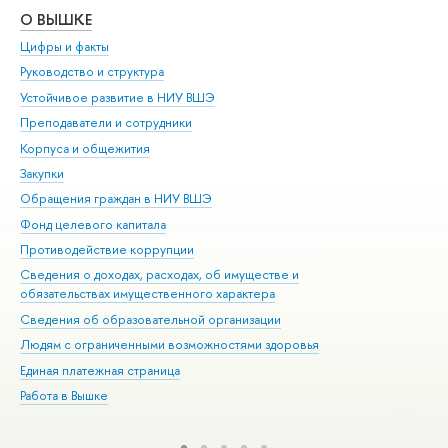
О ВЫШКЕ
ОБ
Цифры и факты
Ли
Руководство и структура
Дов
Устойчивое развитие в НИУ ВШЭ
Ол
Преподаватели и сотрудники
При
Корпуса и общежития
Вы
Закупки
При
Обращения граждан в НИУ ВШЭ
Ас
Фонд целевого капитала
До
Противодействие коррупции
Цен
Сведения о доходах, расходах, об имуществе и
Би
обязательствах имущественного характера
Об
Сведения об образовательной организации
Обр
Людям с ограниченными возможностями здоровья
Единая платежная страница
Работа в Вышке