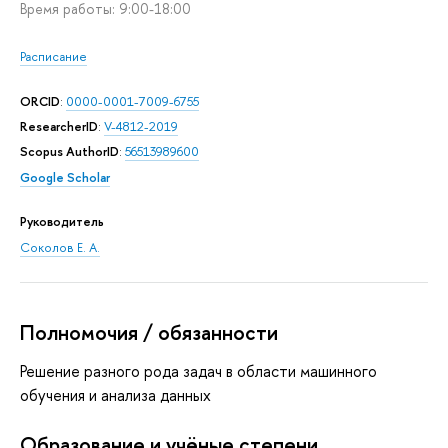
Время работы: 9:00-18:00
Расписание
ORCID
:
0000-0001-7009-6755
ResearcherID
:
V-4812-2019
Scopus AuthorID
:
56513989600
Google Scholar
Руководитель
Соколов Е. А.
Полномочия / обязанности
Решение разного рода задач в области машинного
обучения и анализа данных
Oбразование и учёные степени