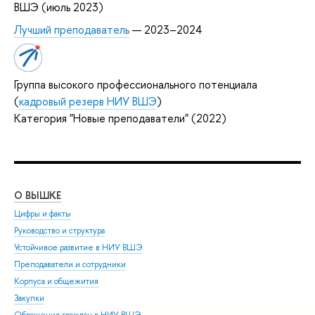
ВШЭ (июль 2023)
Лучший преподаватель
— 2023–2024
Группа высокого профессионального потенциала
(
кадровый резерв НИУ ВШЭ
)
Категория "Новые преподаватели" (2022)
О ВЫШКЕ
ОБ
Цифры и факты
Ли
Руководство и структура
Дов
Устойчивое развитие в НИУ ВШЭ
Ол
Преподаватели и сотрудники
При
Корпуса и общежития
Вы
Закупки
При
Обращения граждан в НИУ ВШЭ
Асп