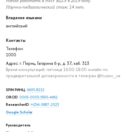
Начал работать в НИУ ВШЭ в 2019 году.
Научно-педагогический стаж: 14 лет.
Владение языками
английский
Контакты
Телефон:
1000
Адрес: г. Пермь, Гагарина б-р, д. 37, каб. 313
Время консультаций: пятница 16:00-18:00 онлайн по
предварительной договоренности в телеграм @trusov_va
SPIN РИНЦ
:
6493-8215
ORCID
:
0009-0003-5590-4461
ResearcherID
:
HZM-0687-2023
Google Scholar
Руководитель