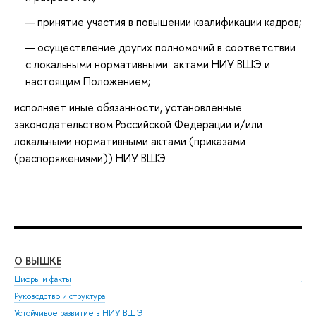
принятие участия в повышении квалификации кадров;
осуществление других полномочий в соответствии
с локальными нормативными актами НИУ ВШЭ и
настоящим Положением;
исполняет иные обязанности, установленные
законодательством Российской Федерации и/или
локальными нормативными актами (приказами
(распоряжениями)) НИУ ВШЭ
О ВЫШКЕ
ОБ
Цифры и факты
Ли
Руководство и структура
Дов
Устойчивое развитие в НИУ ВШЭ
Ол