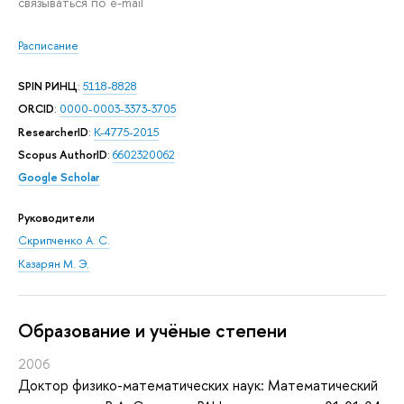
связываться по e-mail
Расписание
SPIN РИНЦ
:
5118-8828
ORCID
:
0000-0003-3373-3705
ResearcherID
:
K-4775-2015
Scopus AuthorID
:
6602320062
Google Scholar
Руководители
Скрипченко А. С.
Казарян М. Э.
Oбразование и учёные степени
2006
Доктор физико-математических наук: Математический