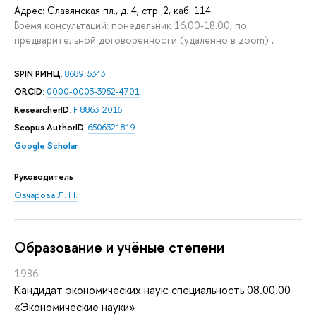
Адрес: Славянская пл., д. 4, стр. 2, каб. 114
Время консультаций: понедельник 16.00-18.00, по
предварительной договоренности (удаленно в zoom) ,
SPIN РИНЦ
:
8689-5343
ORCID
:
0000-0003-3952-4701
ResearcherID
:
F-8863-2016
Scopus AuthorID
:
6506321819
Google Scholar
Руководитель
Овчарова Л. Н.
Oбразование и учёные степени
1986
Кандидат экономических наук: специальность 08.00.00
«Экономические науки»