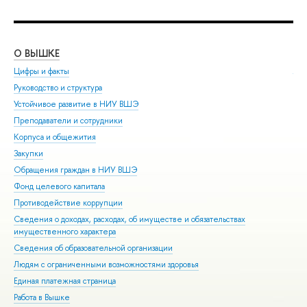
О ВЫШКЕ
ОБ
Цифры и факты
Ли
Руководство и структура
Дов
Устойчивое развитие в НИУ ВШЭ
Ол
Преподаватели и сотрудники
При
Корпуса и общежития
Вы
Закупки
При
Обращения граждан в НИУ ВШЭ
Асп
Фонд целевого капитала
Доп
Противодействие коррупции
Цен
Сведения о доходах, расходах, об имуществе и обязательствах
Биз
имущественного характера
Обр
Сведения об образовательной организации
Обр
Людям с ограниченными возможностями здоровья
Единая платежная страница
Работа в Вышке