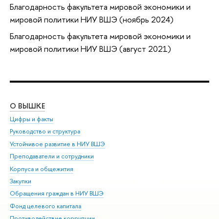
Благодарность факультета мировой экономики и
мировой политики НИУ ВШЭ (ноябрь 2024)
Благодарность факультета мировой экономики и
мировой политики НИУ ВШЭ (август 2021)
О ВЫШКЕ
ОБ
Цифры и факты
Ли
Руководство и структура
Дов
Устойчивое развитие в НИУ ВШЭ
Ол
Преподаватели и сотрудники
При
Корпуса и общежития
Вы
Закупки
При
Обращения граждан в НИУ ВШЭ
Ас
Фонд целевого капитала
До
Противодействие коррупции
Цен