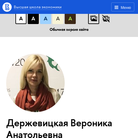
A
A
A
АБB
АБB
АБB
Высшая школа экономики
Меню
А
А
А
А
А
Обычная версия сайта
Держевицкая Вероника
Анатольевна