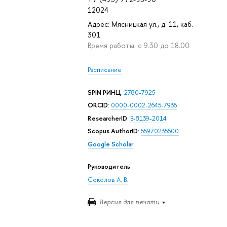
12024
Адрес: Мясницкая ул., д. 11, каб.
301
Время работы: с 9.30 до 18.00
Расписание
SPIN РИНЦ
:
2780-7925
ORCID
:
0000-0002-2645-7936
ResearcherID
:
B-8139-2014
Scopus AuthorID
:
55970235600
Google Scholar
Руководитель
Соколов А. В.
Версия для печати