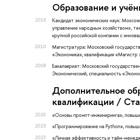
Oбразование и учён
2016
Кандидат экономических наук: Moscow S
управление народным хозяйством», те
крупной российской компании с иннов
2010
Магистратура: Московский государств
«Экономика», квалификация «Магистр 
2008
Бакалавриат: Московский государствен
Экономический, специальность «Эконо
Дополнительное об
квалификации / Ст
2025
«Основы промпт-инжиниринга»
, повыш
2023
«Программирование на Python»
, повы
2023
«Личная эффективность и тайм-мене