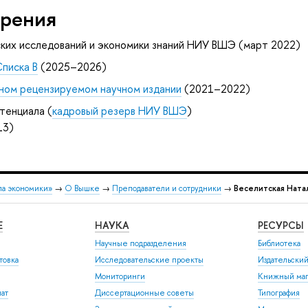
рения
ких исследований и экономики знаний НИУ ВШЭ (март 2022)
Списка B
(2025–2026)
ном рецензируемом научном издании
(2021–2022)
тенциала (
кадровый резерв НИУ ВШЭ
)
13)
ла экономики»
→
О Вышке
→
Преподаватели и сотрудники
→
Веселитская Ната
Е
НАУКА
РЕСУРСЫ
Научные подразделения
Библиотека
товка
Исследовательские проекты
Издательски
Мониторинги
Книжный маг
иат
Диссертационные советы
Типография