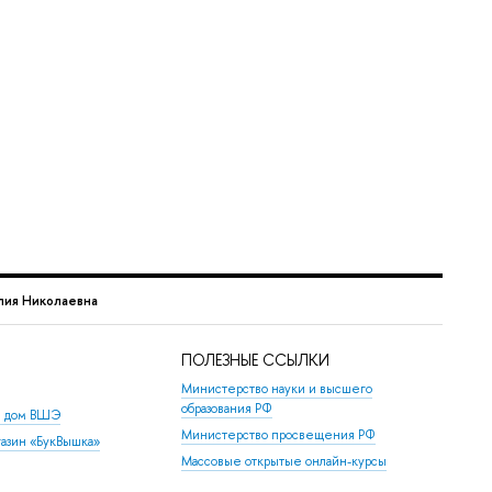
лия Николаевна
ПОЛЕЗНЫЕ ССЫЛКИ
Министерство науки и высшего
образования РФ
й дом ВШЭ
Министерство просвещения РФ
азин «БукВышка»
Массовые открытые онлайн-курсы