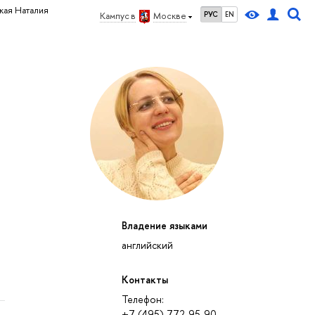
кая Наталия
РУС
EN
Кампус в
Москве
Владение языками
английский
Контакты
Телефон:
+7 (495) 772-95-90