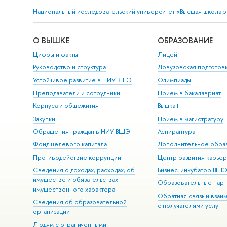
Национальный исследовательский университет «Высшая школа 
О ВЫШКЕ
ОБРАЗОВАНИЕ
Цифры и факты
Лицей
Руководство и структура
Довузовская подготов
Устойчивое развитие в НИУ ВШЭ
Олимпиады
Преподаватели и сотрудники
Прием в бакалавриат
Корпуса и общежития
Вышка+
Закупки
Прием в магистратуру
Обращения граждан в НИУ ВШЭ
Аспирантура
Фонд целевого капитала
Дополнительное обра
Противодействие коррупции
Центр развития карье
Сведения о доходах, расходах, об
Бизнес-инкубатор ВШ
имуществе и обязательствах
Образовательные парт
имущественного характера
Обратная связь и взаи
Сведения об образовательной
с получателями услуг
организации
Людям с ограниченными