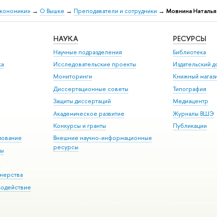
экономики»
→
О Вышке
→
Преподаватели и сотрудники
→
Мовнина Наталья
НАУКА
РЕСУРСЫ
Научные подразделения
Библиотека
ка
Исследовательские проекты
Издательский 
Мониторинги
Книжный магаз
Диссертационные советы
Типография
Защиты диссертаций
Медиацентр
Академическое развитие
Журналы ВШЭ
Конкурсы и гранты
Публикации
зование
Внешние научно-информационные
ресурсы
ры
Э
нерства
модействие