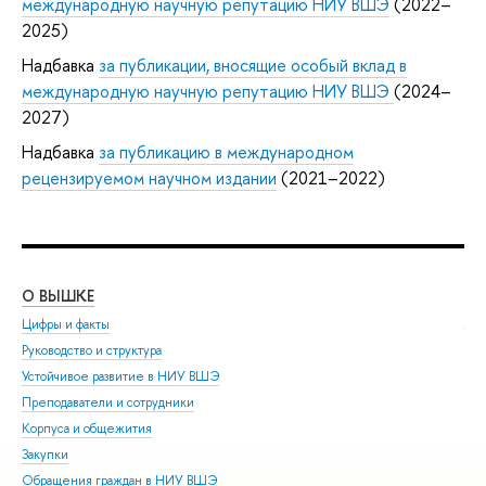
международную научную репутацию НИУ ВШЭ
(2022–
2025)
Надбавка
за публикации, вносящие особый вклад в
международную научную репутацию НИУ ВШЭ
(2024–
2027)
Надбавка
за публикацию в международном
рецензируемом научном издании
(2021–2022)
О ВЫШКЕ
ОБ
Цифры и факты
Ли
Руководство и структура
Дов
Устойчивое развитие в НИУ ВШЭ
Ол
Преподаватели и сотрудники
При
Корпуса и общежития
Вы
Закупки
При
Обращения граждан в НИУ ВШЭ
Асп