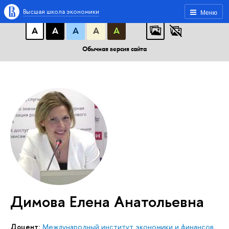
A
A
A
АБB
АБB
АБB
Высшая школа экономики
Меню
А
А
А
А
А
Обычная версия сайта
Димова Елена Анатольевна
доцент:
Международный институт экономики и финансов