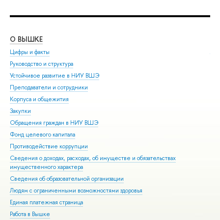
О ВЫШКЕ
ОБ
Цифры и факты
Ли
Руководство и структура
Дов
Устойчивое развитие в НИУ ВШЭ
Ол
Преподаватели и сотрудники
При
Корпуса и общежития
Вы
Закупки
При
Обращения граждан в НИУ ВШЭ
Асп
Фонд целевого капитала
Доп
Противодействие коррупции
Цен
Сведения о доходах, расходах, об имуществе и обязательствах
Биз
имущественного характера
Обр
Сведения об образовательной организации
Обр
Людям с ограниченными возможностями здоровья
Единая платежная страница
Работа в Вышке