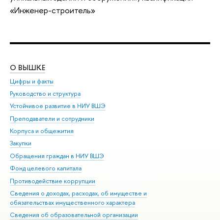
«Инженер-строитель»
О ВЫШКЕ
ОБ
Цифры и факты
Ли
Руководство и структура
Дов
Устойчивое развитие в НИУ ВШЭ
Ол
Преподаватели и сотрудники
При
Корпуса и общежития
Вы
Закупки
При
Обращения граждан в НИУ ВШЭ
Ас
Фонд целевого капитала
До
Противодействие коррупции
Цен
Сведения о доходах, расходах, об имуществе и
Би
обязательствах имущественного характера
Об
Сведения об образовательной организации
Обр