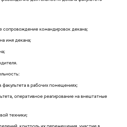
е сопровождение командировок декана;
на имя декана;
на;
одителя.
льность:
 факультета в рабочих помещениях;
ьтета, оперативное реагирование на внештатные
вой техники;
делений, контроль их перемещения, участие в