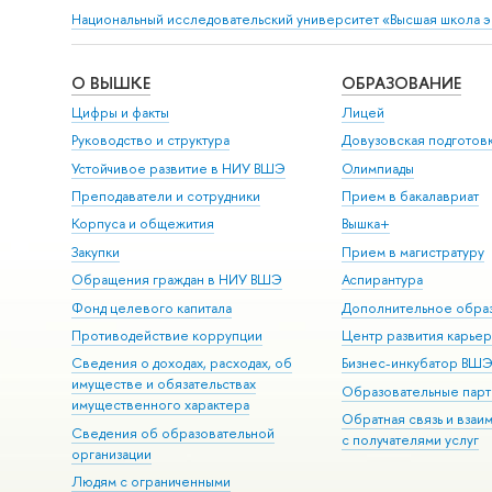
Национальный исследовательский университет «Высшая школа 
О ВЫШКЕ
ОБРАЗОВАНИЕ
Цифры и факты
Лицей
Руководство и структура
Довузовская подготов
Устойчивое развитие в НИУ ВШЭ
Олимпиады
Преподаватели и сотрудники
Прием в бакалавриат
Корпуса и общежития
Вышка+
Закупки
Прием в магистратуру
Обращения граждан в НИУ ВШЭ
Аспирантура
Фонд целевого капитала
Дополнительное обра
Противодействие коррупции
Центр развития карье
Сведения о доходах, расходах, об
Бизнес-инкубатор ВШ
имуществе и обязательствах
Образовательные парт
имущественного характера
Обратная связь и взаи
Сведения об образовательной
с получателями услуг
организации
Людям с ограниченными