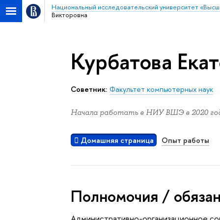
Национальный исследовательский университет «Высш
Викторовна
Курбатова Ека
Советник:
Факультет компьютерных наук
Начала работать в НИУ ВШЭ в 2020 год
Домашняя страница
Опыт работы
Полномочия / обяза
Административно-организационное со