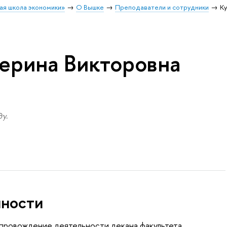
ая школа экономики»
О Вышке
Преподаватели и сотрудники
Ку
терина Викторовна
у.
нности
провождение деятельности декана факультета