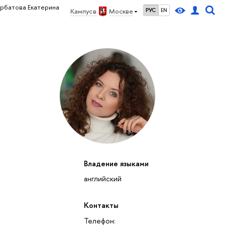
рбатова Екатерина
Кампус в
Москве
РУС
EN
Владение языками
английский
Контакты
Телефон: