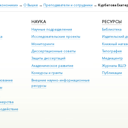
экономики»
→
О Вышке
→
Преподаватели и сотрудники
→
Курбатова Екате
НАУКА
РЕСУРСЫ
Научные подразделения
Библиотека
ка
Исследовательские проекты
Издательский 
Мониторинги
Книжный магаз
Диссертационные советы
Типография
Защиты диссертаций
Медиацентр
Академическое развитие
Журналы ВШЭ
Конкурсы и гранты
Публикации
зование
Внешние научно-информационные
ресурсы
ры
Э
нерства
модействие