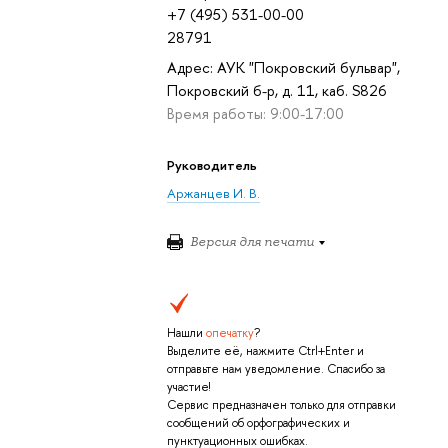
+7 (495) 531-00-00
28791
Адрес: АУК "Покровский бульвар",
Покровский б-р, д. 11, каб. S826
Время работы: 9:00-17:00
Руководитель
Аржанцев И. В.
Версия для печати
Нашли
опечатку
?
Выделите её, нажмите Ctrl+Enter и
отправьте нам уведомление. Спасибо за
участие!
Сервис предназначен только для отправки
сообщений об орфографических и
пунктуационных ошибках.