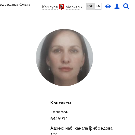
едведева Ольга
Кампус в
Москве
РУС
EN
Контакты
Телефон:
6445911
Адрес: наб. канала Грибоедова,
121