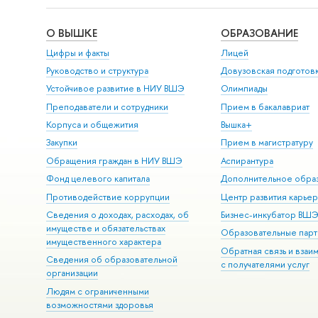
О ВЫШКЕ
ОБРАЗОВАНИЕ
Цифры и факты
Лицей
Руководство и структура
Довузовская подготов
Устойчивое развитие в НИУ ВШЭ
Олимпиады
Преподаватели и сотрудники
Прием в бакалавриат
Корпуса и общежития
Вышка+
Закупки
Прием в магистратуру
Обращения граждан в НИУ ВШЭ
Аспирантура
Фонд целевого капитала
Дополнительное обра
Противодействие коррупции
Центр развития карье
Сведения о доходах, расходах, об
Бизнес-инкубатор ВШ
имуществе и обязательствах
Образовательные парт
имущественного характера
Обратная связь и взаи
Сведения об образовательной
с получателями услуг
организации
Людям с ограниченными
возможностями здоровья