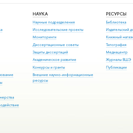
НАУКА
РЕСУРСЫ
Научные подразделения
Библиотека
ка
Исследовательские проекты
Издательский 
Мониторинги
Книжный магаз
Диссертационные советы
Типография
Защиты диссертаций
Медиацентр
Академическое развитие
Журналы ВШЭ
Конкурсы и гранты
Публикации
зование
Внешние научно-информационные
ресурсы
ры
Э
нерства
модействие