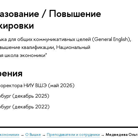
азование / Повышение
жировки
а для общих коммуникативных целей (General English),
овышение квалификации
, Национальный
ая школа экономики"
рения
роректора НИУ ВШЭ (май 2026)
бург (декабрь 2025)
бург (декабрь 2022)
экономики»
→
О Вышке
→
Преподаватели и сотрудники
→
Медведева Ольга