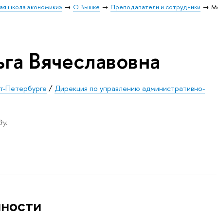
ая школа экономики»
О Вышке
Преподаватели и сотрудники
М
га Вячеславовна
т-Петербурге
/
Дирекция по управлению административно-
у.
нности