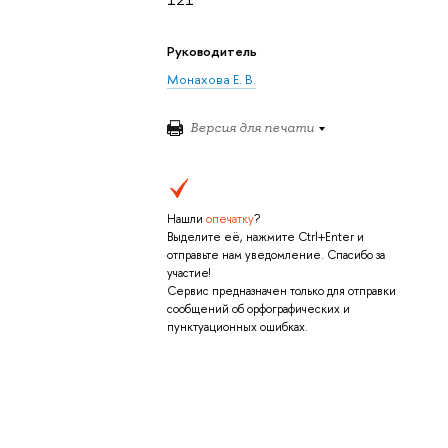
Руководитель
Монахова Е. В.
Версия для печати
Нашли
опечатку
?
Выделите её, нажмите Ctrl+Enter и
отправьте нам уведомление. Спасибо за
участие!
Сервис предназначен только для отправки
сообщений об орфографических и
пунктуационных ошибках.