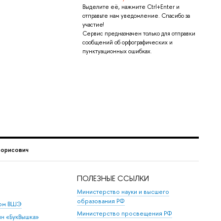
Выделите её, нажмите Ctrl+Enter и
отправьте нам уведомление. Спасибо за
участие!
Сервис предназначен только для отправки
сообщений об орфографических и
пунктуационных ошибках.
Борисович
ПОЛЕЗНЫЕ ССЫЛКИ
Министерство науки и высшего
образования РФ
дом ВШЭ
Министерство просвещения РФ
ин «БукВышка»