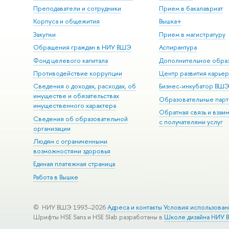
Преподаватели и сотрудники
Прием в бакалавриат
Корпуса и общежития
Вышка+
Закупки
Прием в магистратуру
Обращения граждан в НИУ ВШЭ
Аспирантура
Фонд целевого капитала
Дополнительное обра
Противодействие коррупции
Центр развития карье
Сведения о доходах, расходах, об
Бизнес-инкубатор ВШ
имуществе и обязательствах
Образовательные парт
имущественного характера
Обратная связь и взаи
Сведения об образовательной
с получателями услуг
организации
Людям с ограниченными
возможностями здоровья
Единая платежная страница
Работа в Вышке
© НИУ ВШЭ 1993–2026
Адреса и контакты
Условия использован
Шрифты HSE Sans и HSE Slab разработаны в
Школе дизайна НИУ