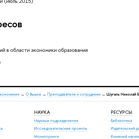
и (июль 2015)
ресов
й в области экономики образования
а
экономики»
→
О Вышке
→
Преподаватели и сотрудники
→
Шугаль Николай 
НАУКА
РЕСУРСЫ
Научные подразделения
Библиотека
ка
Исследовательские проекты
Издательский 
Мониторинги
Книжный магаз