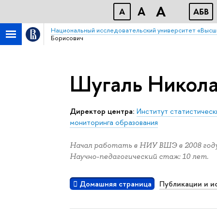
A
A
A
АБB
Национальный исследовательский университет «Высш
Борисович
Шугаль Никола
Директор центра:
Институт статистическ
мониторинга образования
Начал работать в НИУ ВШЭ в 2008 году
Научно-педагогический стаж: 10 лет.
Домашняя страница
Публикации и и