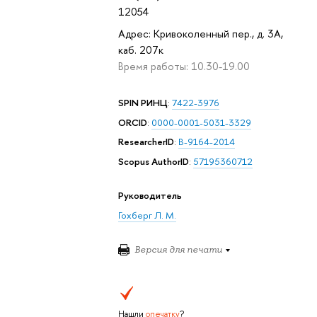
12054
Адрес: Кривоколенный пер., д. 3А,
каб. 207к
Время работы: 10.30-19.00
SPIN РИНЦ
:
7422-3976
ORCID
:
0000-0001-5031-3329
ResearcherID
:
B-9164-2014
Scopus AuthorID
:
57195360712
Руководитель
Гохберг Л. М.
Версия для печати
Нашли
опечатку
?