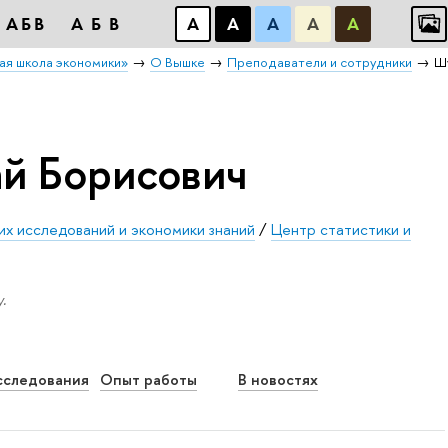
АБB
АБB
А
А
А
А
А
ая школа экономики»
О Вышке
Преподаватели и сотрудники
Ш
й Борисович
их исследований и экономики знаний
/
Центр статистики и
.
сследования
Опыт работы
В новостях