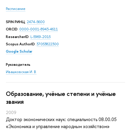
Расписание
SPIN РИНЦ
:
2474-5600
ORCID
:
0000-0001-8943-4611
ResearcherID
:
L-5969-2015
Scopus AuthorID
:
37053822300
Google Scholar
Руководитель
Ивашковская И. В.
Oбразование, учёные степени и учёные
звания
2009
Доктор экономических наук: специальность 08.00.05
«Экономика и управление народным хозяйством»