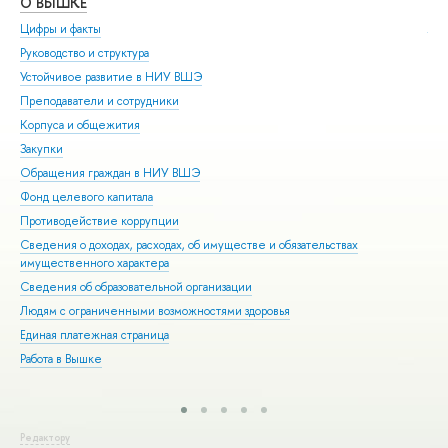
О ВЫШКЕ
ОБ
Цифры и факты
Ли
Руководство и структура
Дов
Устойчивое развитие в НИУ ВШЭ
Ол
Преподаватели и сотрудники
При
Корпуса и общежития
Вы
Закупки
При
Обращения граждан в НИУ ВШЭ
Асп
Фонд целевого капитала
Доп
Противодействие коррупции
Цен
Сведения о доходах, расходах, об имуществе и обязательствах
Биз
имущественного характера
Обр
Сведения об образовательной организации
Обр
Людям с ограниченными возможностями здоровья
Единая платежная страница
Работа в Вышке
Редактору