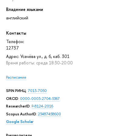
Владение языками
английский
Контакты
Телефон:
12737
Адрес: Усачёва ул., д. 6, каб. 301
Время работы: среда 18:30-20:00
Расписание
SPIN РИНЦ
:
7013-7050
ORCID
:
0000-0003-2704-5367
ResearcherID
:
P-8124-2016
Scopus AuthorID
:
23487458600
Google Scholar
Руководители