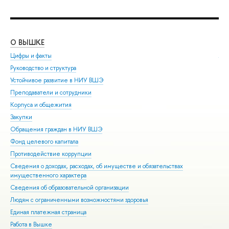
О ВЫШКЕ
ОБ
Цифры и факты
Ли
Руководство и структура
Дов
Устойчивое развитие в НИУ ВШЭ
Ол
Преподаватели и сотрудники
При
Корпуса и общежития
Вы
Закупки
При
Обращения граждан в НИУ ВШЭ
Асп
Фонд целевого капитала
Доп
Противодействие коррупции
Цен
Сведения о доходах, расходах, об имуществе и обязательствах
Биз
имущественного характера
Обр
Сведения об образовательной организации
Обр
Людям с ограниченными возможностями здоровья
Единая платежная страница
Работа в Вышке