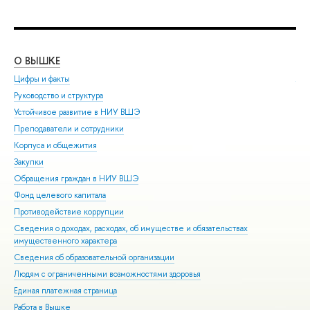
О ВЫШКЕ
ОБ
Цифры и факты
Ли
Руководство и структура
Дов
Устойчивое развитие в НИУ ВШЭ
Ол
Преподаватели и сотрудники
При
Корпуса и общежития
Вы
Закупки
При
Обращения граждан в НИУ ВШЭ
Асп
Фонд целевого капитала
Доп
Противодействие коррупции
Цен
Сведения о доходах, расходах, об имуществе и обязательствах
Биз
имущественного характера
Обр
Сведения об образовательной организации
Обр
Людям с ограниченными возможностями здоровья
Единая платежная страница
Работа в Вышке