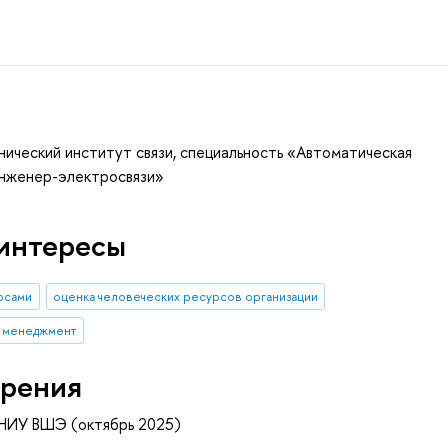
ический институт связи, специальность «Автоматическая
«Инженер-электросвязи»
интересы
рсами
оценка человеческих ресурсов организации
й менеджмент
рения
 НИУ ВШЭ (октябрь 2025)