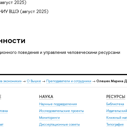
август 2025)
 НИУ ВШЭ (август 2025)
нности
ионного поведения и управления человеческими ресурсами
ла экономики»
→
О Вышке
→
Преподаватели и сотрудники
→
Олешек Марина Д
Е
НАУКА
РЕСУРСЫ
Научные подразделения
Библиотека
товка
Исследовательские проекты
Издательски
Мониторинги
Книжный маг
иат
Диссертационные советы
Типография