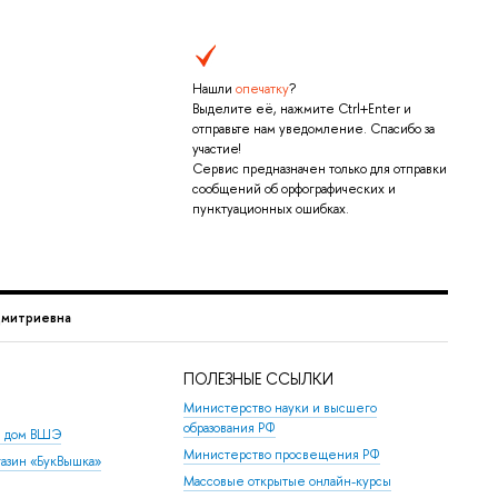
Нашли
опечатку
?
Выделите её, нажмите Ctrl+Enter и
отправьте нам уведомление. Спасибо за
участие!
Сервис предназначен только для отправки
сообщений об орфографических и
пунктуационных ошибках.
митриевна
ПОЛЕЗНЫЕ ССЫЛКИ
Министерство науки и высшего
образования РФ
й дом ВШЭ
Министерство просвещения РФ
азин «БукВышка»
Массовые открытые онлайн-курсы