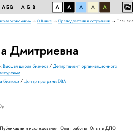
АБB
АБB
А
А
А
А
А
школа экономики»
О Вышке
Преподаватели и сотрудники
Олешек 
а Дмитриевна
:
Высшая школа бизнеса
/
Департамент организационного
ресурсами
а бизнеса
/
Центр программ DВА
у.
Публикации и исследования
Опыт работы
Опыт в ДПО