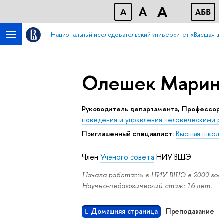
A
A
A
АБB
Национальный исследовательский университет «Высшая 
Олешек Марин
Руководитель департамента, Профессор
поведения и управления человеческими 
Приглашенный специалист:
Высшая школ
Член
Ученого совета
НИУ ВШЭ
Начала работать в НИУ ВШЭ в 2009 год
Научно-педагогический стаж: 16 лет.
Домашняя страница
Преподавание