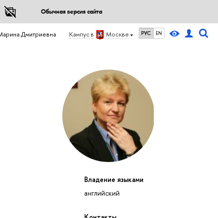
Обычная версия сайта
РУС
EN
Марина Дмитриевна
Кампус в
Москве
Владение языками
английский
Контакты