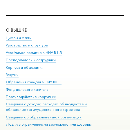
О ВЫШКЕ
ОБ
Цифры и факты
Ли
Руководство и структура
Дов
Устойчивое развитие в НИУ ВШЭ
Ол
Преподаватели и сотрудники
При
Корпуса и общежития
Вы
Закупки
При
Обращения граждан в НИУ ВШЭ
Ас
Фонд целевого капитала
До
Противодействие коррупции
Цен
Сведения о доходах, расходах, об имуществе и
Би
обязательствах имущественного характера
Об
Сведения об образовательной организации
Обр
Людям с ограниченными возможностями здоровья