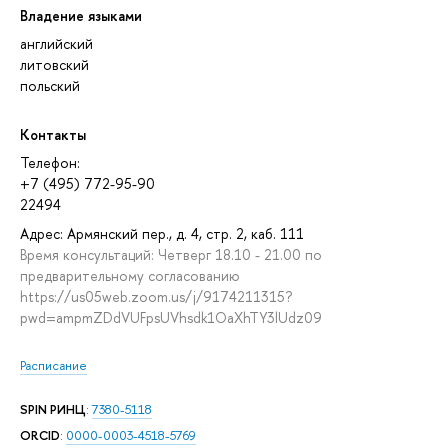
Владение языками
английский
литовский
польский
Контакты
Телефон:
+7 (495) 772-95-90
22494
Адрес: Армянский пер., д. 4, стр. 2, каб. 111
Время консультаций: Четверг 18.10 - 21.00 по
предварительному согласованию
https://us05web.zoom.us/j/9174211315?
pwd=ampmZDdVUFpsUVhsdk1OaXhTY3lUdz09
Расписание
SPIN РИНЦ
:
7380-5118
ORCID
:
0000-0003-4518-5769