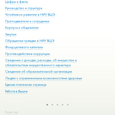
Цифры и факты
Ли
Руководство и структура
Дов
Устойчивое развитие в НИУ ВШЭ
Ол
Преподаватели и сотрудники
При
Корпуса и общежития
Вы
Закупки
При
Обращения граждан в НИУ ВШЭ
Ас
Фонд целевого капитала
До
Противодействие коррупции
Цен
Сведения о доходах, расходах, об имуществе и
Би
обязательствах имущественного характера
Об
Сведения об образовательной организации
Обр
Людям с ограниченными возможностями здоровья
Единая платежная страница
Работа в Вышке
Редактору