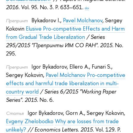
2016.
Vol. 95. No. 3. P. 633–651.
doi
Bykadorov I.
,
Pavel Molchanov
,
Sergey
Препринт
Kokovin
Elusive Pro-competitive Effects and Harm
from Gradual Trade Liberalization
/ Series
295/2015 "Препринты ИМ СО РАН". 2015.
No.
295.
Igor Bykadorov
,
Ellero A.
,
Funari S.
,
Препринт
Sergey Kokovin
,
Pavel Molchanov
Pro-competitive
effects and harmful trade liberalization in multi-
country world
/ Series 6/2015 "Working Paper
Series". 2015.
No. 6.
Igor Bykadorov
,
Gorn A.
,
Sergey Kokovin
,
Статья
Evgeny Zhelobodko
Why are losses from trade
unlikely?
// Economics Letters. 2015.
Vol. 129. P.