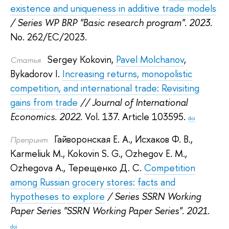
existence and uniqueness in additive trade models
/ Series WP BRP "Basic research program". 2023.
No. 262/EC/2023.
Sergey Kokovin
,
Pavel Molchanov
,
Статья
Bykadorov I.
Increasing returns, monopolistic
competition, and international trade: Revisiting
gains from trade
// Journal of International
Economics. 2022.
Vol. 137. Article 103595.
doi
Гайворонская Е. А.
,
Исхаков Ф. В.
,
Препринт
Karmeliuk M.
,
Kokovin S. G.
,
Ozhegov E. M.
,
Ozhegova A.
,
Терещенко Д. С.
Competition
among Russian grocery stores: facts and
hypotheses to explore
/ Series SSRN Working
Paper Series "SSRN Working Paper Series". 2021.
doi