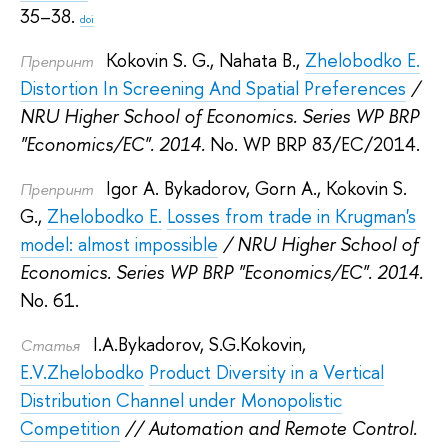
35–38.
doi
Kokovin S. G.
,
Nahata B.
,
Zhelobodko E.
Препринт
Distortion In Screening And Spatial Preferences
/
NRU Higher School of Economics. Series WP BRP
"Economics/EC". 2014.
No. WP BRP 83/EC/2014.
Igor A. Bykadorov
,
Gorn A.
,
Kokovin S.
Препринт
G.
,
Zhelobodko E.
Losses from trade in Krugman's
model: almost impossible
/ NRU Higher School of
Economics. Series WP BRP "Economics/EC". 2014.
No. 61.
I.A.Bykadorov
,
S.G.Kokovin
,
Статья
E.V.Zhelobodko
Product Diversity in a Vertical
Distribution Channel under Monopolistic
Competition
// Automation and Remote Control.