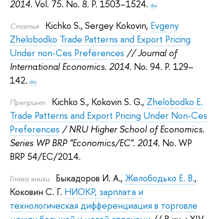
2014.
Vol. 75. No. 8. P. 1503–1524.
doi
Kichko S.
,
Sergey Kokovin
,
Evgeny
Статья
Zhelobodko
Trade Patterns and Export Pricing
Under non-Ces Preferences
// Journal of
International Economics. 2014.
No. 94. P. 129–
142.
doi
Kichko S.
,
Kokovin S. G.
,
Zhelobodko E.
Препринт
Trade Patterns and Export Pricing Under Non-Ces
Preferences
/ NRU Higher School of Economics.
Series WP BRP "Economics/EC". 2014.
No. WP
BRP 54/EC/2014.
Быкадоров И. А.
,
Желободько Е. В.
,
Глава книги
Коковин С. Г.
НИОКР, зарплата и
технологическая дифференциация в торговле