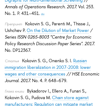
Digraphs for Multi-dimensional Screening
//
Annals of Operations Research. 2017.
Vol. 253.
No. 1. P. 431–451.
doi
Kokovin S. G.
,
Parenti M.
,
Thisse J.
,
Препринт
Ushchev P.
On the Dilution of Market Power
/
Series ISSN 0265-8003 "Centre for Economic
Policy Research Discussion Paper Series". 2017.
No. DP12367.
Kokovin S. G.
,
Onenko S. I.
Russian
Статья
immigration liberalization in 2007-2008: lower
wages and other consequences
// HSE Economic
Journal. 2017.
No. 4. P. 648–679.
Bykadorov I.
,
Ellero A.
,
Funari S.
,
Глава книги
Kokovin S. G.
,
Pudova M.
Chain store against
manufacturers: Regulation can mitigate market