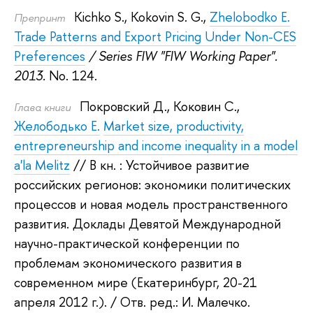
Kichko S.
,
Kokovin S. G.
,
Zhelobodko E.
Препринт
Trade Patterns and Export Pricing Under Non-CES
Preferences
/ Series FIW "FIW Working Paper".
2013.
No. 124.
Покровский Д.
,
Коковин С.
,
Глава книги
Желободько Е.
Market size, productivity,
entrepreneurship and income inequality in a model
a'la Melitz
// В кн. : Устойчивое развитие
российских регионов: экономики политических
процессов и новая модель пространственного
развития. Доклады Девятой Международной
научно-практической конференции по
проблемам экономического развития в
современном мире (Екатеринбург, 20-21
апреля 2012 г.).
/ Отв. ред.:
И. Малечко
.