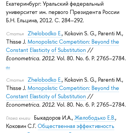
Екатеринбург: Уральский федеральный
университет им. первого Президента России
Б.Н. Ельцина, 2012.
С. 284–292.
Zhelobodko E.
,
Kokovin S. G.
,
Parenti M.
,
Статья
Thisse J.
Monopolistic Competition: Beyond the
Constant Elasticity of Substitution
//
Econometrica. 2012.
Vol. 80. No. 6. P. 2765–2784.
doi
Zhelobodko E.
,
Kokovin S. G.
,
Parenti M.
,
Статья
Thisse J.
Monopolistic Competition: Beyond the
Constant Elasticity of Substitution
//
Econometrica. 2012.
Vol. 80. No. 6. P. 2765–2784.
Быкадоров И.А.
,
Желободько Е.В.
,
Глава книги
Коковин С.Г.
Общественная эффективность