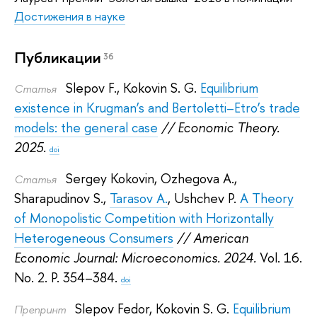
Достижения в науке
Публикации
36
Slepov F.
,
Kokovin S. G.
Equilibrium
Статья
existence in Krugman’s and Bertoletti–Etro’s trade
models: the general case
// Economic Theory.
2025.
doi
Sergey Kokovin
,
Ozhegova A.
,
Статья
Sharapudinov S.
,
Tarasov A.
,
Ushchev P.
A Theory
of Monopolistic Competition with Horizontally
Heterogeneous Consumers
// American
Economic Journal: Microeconomics. 2024.
Vol. 16.
No. 2. P. 354–384.
doi
Slepov Fedor
,
Kokovin S. G.
Equilibrium
Препринт