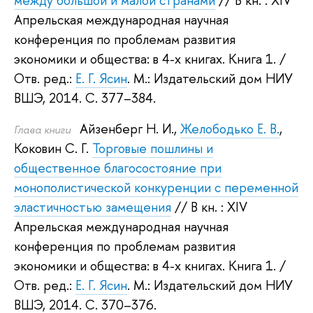
между большой и малой странами
// В кн. : XIV
Апрельская международная научная
конференция по проблемам развития
экономики и общества: в 4-х книгах. Книга 1.
/
Отв. ред.:
Е. Г. Ясин
.
М.: Издательский дом НИУ
ВШЭ, 2014.
С. 377–384.
Айзенберг Н. И.
,
Желободько Е. В.
,
Глава книги
Коковин С. Г.
Торговые пошлины и
общественное благосостояние при
монополистической конкуренции с переменной
эластичностью замещения
// В кн. : XIV
Апрельская международная научная
конференция по проблемам развития
экономики и общества: в 4-х книгах. Книга 1.
/
Отв. ред.:
Е. Г. Ясин
.
М.: Издательский дом НИУ
ВШЭ, 2014.
С. 370–376.