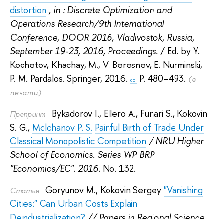
distortion
, in : Discrete Optimization and
Operations Research/9th International
Conference, DOOR 2016, Vladivostok, Russia,
September 19-23, 2016, Proceedings.
/ Ed. by
Y.
Kochetov
,
Khachay, M.
,
V. Beresnev
,
E. Nurminski
,
P. M. Pardalos
.
Springer, 2016.
P. 480–493.
(в
doi
печати)
Bykadorov I.
,
Ellero A.
,
Funari S.
,
Kokovin
Препринт
S. G.
,
Molchanov P. S.
Painful Birth of Trade Under
Classical Monopolistic Competition
/ NRU Higher
School of Economics. Series WP BRP
"Economics/EC". 2016.
No. 132.
Goryunov M.
,
Kokovin Sergey
"Vanishing
Статья
Cities:" Can Urban Costs Explain
Deindustrialization?
// Papers in Regional Science.