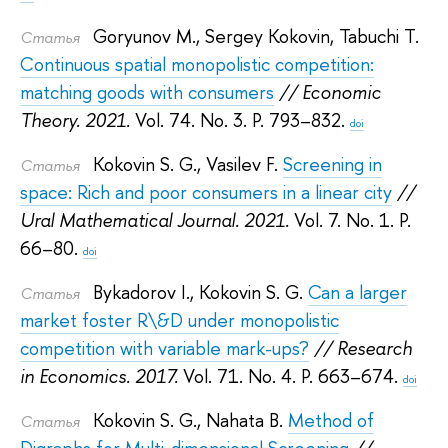
Goryunov M.
,
Sergey Kokovin
,
Tabuchi T.
Статья
Continuous spatial monopolistic competition:
matching goods with consumers
// Economic
Theory. 2021.
Vol. 74. No. 3. P. 793–832.
doi
Kokovin S. G.
,
Vasilev F.
Screening in
Статья
space: Rich and poor consumers in a linear city
//
Ural Mathematical Journal. 2021.
Vol. 7. No. 1. P.
66–80.
doi
Bykadorov I.
,
Kokovin S. G.
Can a larger
Статья
market foster R\&D under monopolistic
competition with variable mark-ups?
// Research
in Economics. 2017.
Vol. 71. No. 4. P. 663–674.
doi
Kokovin S. G.
,
Nahata B.
Method of
Статья