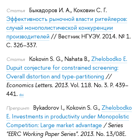
Быкадоров И. А.
,
Коковин С. Г.
Статья
Эффективность рыночной власти ритейлеров:
случай монополистической конкуренции
производителей
// Вестник НГУЭУ. 2014.
№ 1.
С. 326–337.
Kokovin S. G.
,
Nahata B.
,
Zhelobodko E.
Статья
Dupuit conjecture for constrained screening:
Overall distortion and type-partitioning
//
Economics Letters. 2013.
Vol. 118. No. 3. P. 439–
441.
doi
Bykadorov I.
,
Kokovin S. G.
,
Zhelobodko
Препринт
E.
Investments in productivity under Monopolistic
Competition: Large market advantage
/ Series
"EERC Working Paper Series". 2013.
No. 13/08Е.