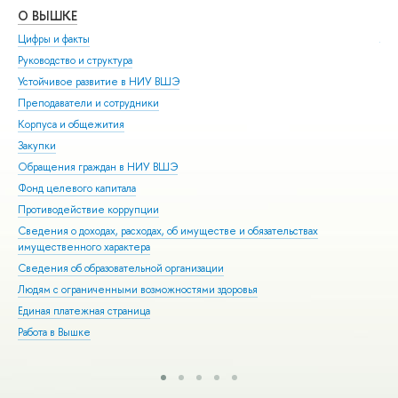
О ВЫШКЕ
ОБ
Цифры и факты
Ли
Руководство и структура
Дов
Устойчивое развитие в НИУ ВШЭ
Ол
Преподаватели и сотрудники
При
Корпуса и общежития
Вы
Закупки
При
Обращения граждан в НИУ ВШЭ
Асп
Фонд целевого капитала
Доп
Противодействие коррупции
Цен
Сведения о доходах, расходах, об имуществе и обязательствах
Биз
имущественного характера
Обр
Сведения об образовательной организации
Обр
Людям с ограниченными возможностями здоровья
Единая платежная страница
Работа в Вышке