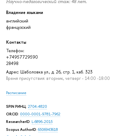
Научно-педагогический стаж: 48 лет.
Владение языками
английский
французский
Контакты
Телефон:
+74957729590
28498
Адрес: Шаболовка ул., д. 26, стр. 1, каб. 323
Время присутствия: вторник, четверг - 14:00 -18:00
Расписание
SPIN РИНЦ
:
2704-4820
ORCID
:
0000-0001-9781-7962
ResearcherID
:
L-6896-2015
Scopus AuthorID
:
6506943618