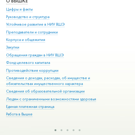
О ВЫШКЕ
ОБ
Цифры и факты
Ли
Руководство и структура
Дов
Устойчивое развитие в НИУ ВШЭ
Ол
Преподаватели и сотрудники
При
Корпуса и общежития
Вы
Закупки
При
Обращения граждан в НИУ ВШЭ
Ас
Фонд целевого капитала
До
Противодействие коррупции
Цен
Сведения о доходах, расходах, об имуществе и
Би
обязательствах имущественного характера
Об
Сведения об образовательной организации
Обр
Людям с ограниченными возможностями здоровья
Единая платежная страница
Работа в Вышке