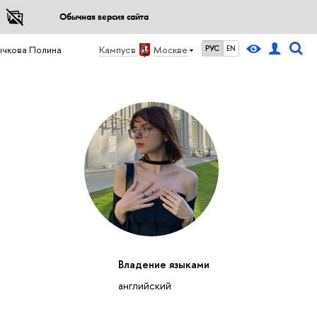
Обычная версия сайта
ычкова Полина
Кампус в
Москве
РУС
EN
Владение языками
английский