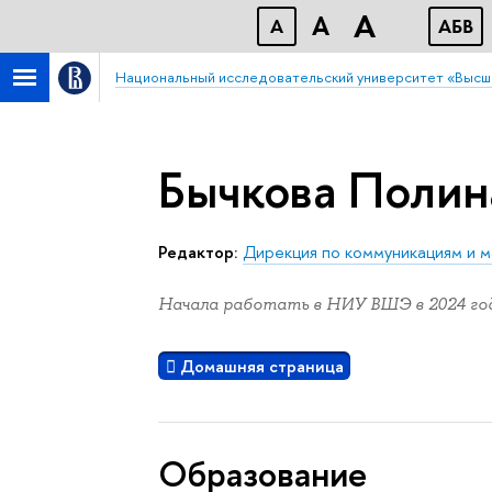
A
A
A
АБB
Национальный исследовательский университет «Высш
Бычкова Полин
Редактор:
Дирекция по коммуникациям и м
Начала работать в НИУ ВШЭ в 2024 год
Домашняя страница
Oбразование