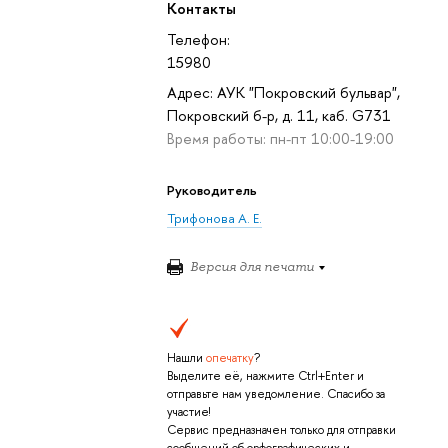
Контакты
Телефон:
15980
Адрес: АУК "Покровский бульвар",
Покровский б-р, д. 11, каб. G731
Время работы: пн-пт 10:00-19:00
Руководитель
Трифонова А. Е.
Версия для печати
Нашли
опечатку
?
Выделите её, нажмите Ctrl+Enter и
отправьте нам уведомление. Спасибо за
участие!
Сервис предназначен только для отправки