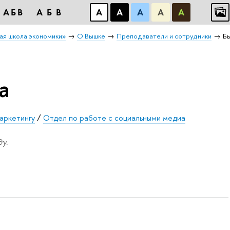
АБB
АБB
А
А
А
А
А
ая школа экономики»
О Вышке
Преподаватели и сотрудники
Б
а
аркетингу
/
Отдел по работе с социальными медиа
у.