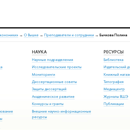
экономики»
→
О Вышке
→
Преподаватели и сотрудники
→
Бычкова Полина
НАУКА
РЕСУРСЫ
Научные подразделения
Библиотека
ка
Исследовательские проекты
Издательский 
Мониторинги
Книжный магаз
Диссертационные советы
Типография
Защиты диссертаций
Медиацентр
Академическое развитие
Журналы ВШЭ
Конкурсы и гранты
Публикации
зование
Внешние научно-информационные
ресурсы
ры
Э