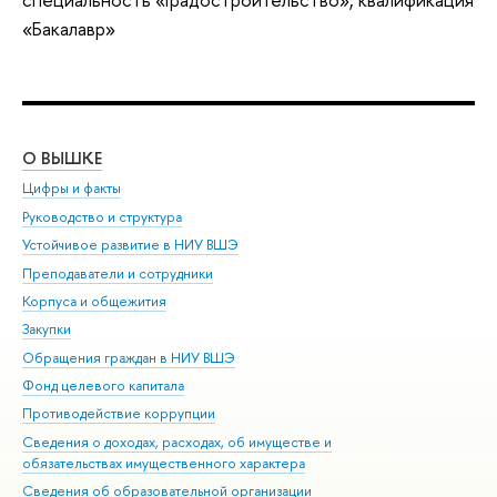
«Бакалавр»
О ВЫШКЕ
ОБ
Цифры и факты
Ли
Руководство и структура
Дов
Устойчивое развитие в НИУ ВШЭ
Ол
Преподаватели и сотрудники
При
Корпуса и общежития
Вы
Закупки
При
Обращения граждан в НИУ ВШЭ
Ас
Фонд целевого капитала
До
Противодействие коррупции
Цен
Сведения о доходах, расходах, об имуществе и
Би
обязательствах имущественного характера
Об
Сведения об образовательной организации