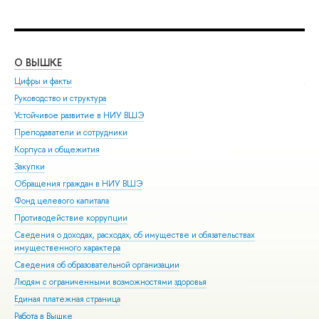
О ВЫШКЕ
ОБ
Цифры и факты
Ли
Руководство и структура
Дов
Устойчивое развитие в НИУ ВШЭ
Ол
Преподаватели и сотрудники
При
Корпуса и общежития
Вы
Закупки
При
Обращения граждан в НИУ ВШЭ
Асп
Фонд целевого капитала
Доп
Противодействие коррупции
Цен
Сведения о доходах, расходах, об имуществе и обязательствах
Биз
имущественного характера
Обр
Сведения об образовательной организации
Обр
Людям с ограниченными возможностями здоровья
Единая платежная страница
Работа в Вышке