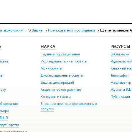
ла экономики»
→
О Вышке
→
Преподаватели и сотрудники
→
Щепетильников А
Е
НАУКА
РЕСУРСЫ
Научные подразделения
Библиотека
товка
Исследовательские проекты
Издательски
Мониторинги
Книжный маг
иат
Диссертационные советы
Типография
Защиты диссертаций
Медиацентр
туру
Академическое развитие
Журналы В
Конкурсы и гранты
Публикации
бразование
Внешние научно-информационные
ресурсы
арьеры
р ВШЭ
партнерства