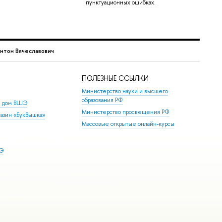
пунктуационных ошибках.
нтон Вячеславович
ПОЛЕЗНЫЕ ССЫЛКИ
Министерство науки и высшего
образования РФ
й дом ВШЭ
Министерство просвещения РФ
азин «БукВышка»
Массовые открытые онлайн-курсы
ШЭ