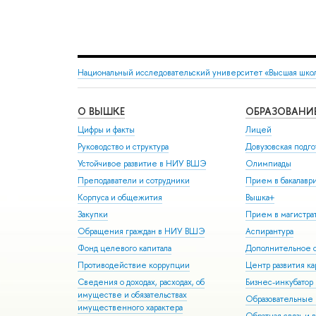
Национальный исследовательский университет «Высшая шко
О ВЫШКЕ
ОБРАЗОВАНИ
Цифры и факты
Лицей
Руководство и структура
Довузовская подго
Устойчивое развитие в НИУ ВШЭ
Олимпиады
Преподаватели и сотрудники
Прием в бакалавр
Корпуса и общежития
Вышка+
Закупки
Прием в магистра
Обращения граждан в НИУ ВШЭ
Аспирантура
Фонд целевого капитала
Дополнительное о
Противодействие коррупции
Центр развития к
Сведения о доходах, расходах, об
Бизнес-инкубато
имуществе и обязательствах
Образовательные 
имущественного характера