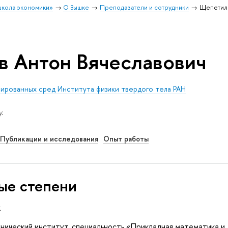
школа экономики»
О Вышке
Преподаватели и сотрудники
Щепетиль
 Антон Вячеславович
сированных сред Института физики твердого тела РАН
.
Публикации и исследования
Опыт работы
ые степени
к
нический институт, специальность «Прикладная математика и