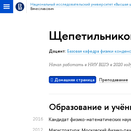
Национальный исследовательский университет «Высшая 
Вячеславович
Щепетильников
Доцент:
Базовая кафедра физики конден
Начал работать в НИУ ВШЭ в 2020 году
Домашняя страница
Преподавание
Oбразование и учён
2016
Кандидат физико-математических нау
2012
Магистратура: Московский физико-тех