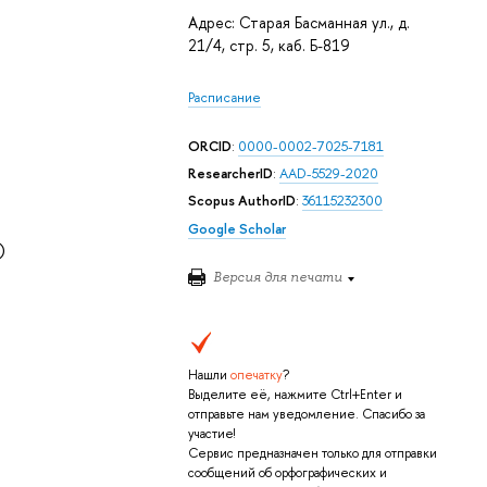
Адрес: Старая Басманная ул., д.
21/4, стр. 5, каб. Б-819
Расписание
ORCID
:
0000-0002-7025-7181
ResearcherID
:
AAD-5529-2020
Scopus AuthorID
:
36115232300
Google Scholar
)
Версия для печати
Нашли
опечатку
?
Выделите её, нажмите Ctrl+Enter и
отправьте нам уведомление. Спасибо за
участие!
Сервис предназначен только для отправки
сообщений об орфографических и