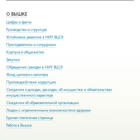
О ВЫШКЕ
ОБ
Цифры и факты
Ли
Руководство и структура
Дов
Устойчивое развитие в НИУ ВШЭ
Ол
Преподаватели и сотрудники
При
Корпуса и общежития
Вы
Закупки
При
Обращения граждан в НИУ ВШЭ
Асп
Фонд целевого капитала
Доп
Противодействие коррупции
Цен
Сведения о доходах, расходах, об имуществе и обязательствах
Биз
имущественного характера
Обр
Сведения об образовательной организации
Обр
Людям с ограниченными возможностями здоровья
Единая платежная страница
Работа в Вышке