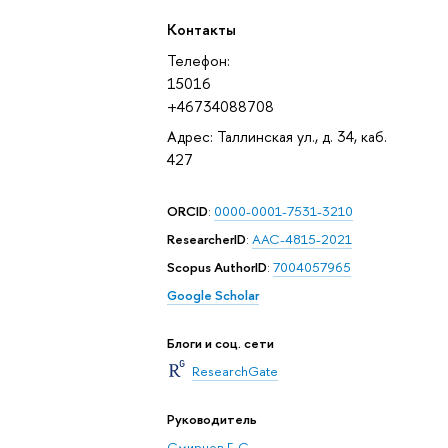
Контакты
Телефон:
15016
+46734088708
Адрес: Таллинская ул., д. 34, каб.
427
ORCID
:
0000-0001-7531-3210
ResearcherID
:
AAC-4815-2021
Scopus AuthorID
:
7004057965
Google Scholar
Блоги и соц. сети
ResearchGate
Руководитель
Смирнов Г. С.