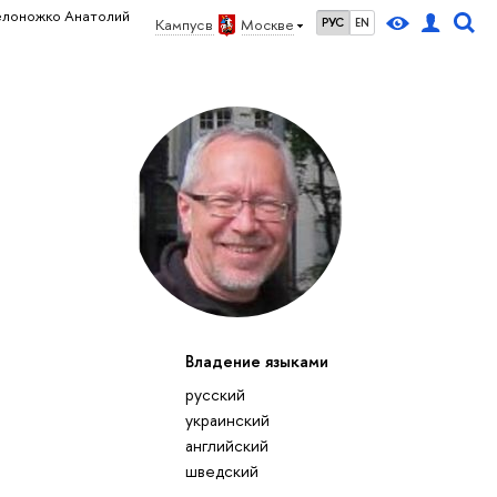
елоножко Анатолий
Кампус в
Москве
РУС
EN
Владение языками
русский
украинский
английский
шведский