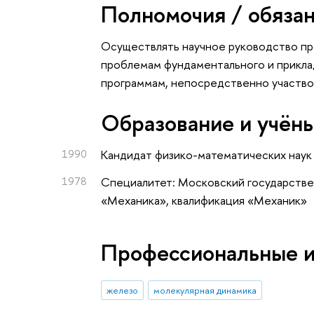
Полномочия / обяза
Oсуществлять научное руководство п
проблемам фундаментального и приклад
программам, непосредственно участво
Oбразование и учён
1990
Кандидат физико-математических наук
1978
Специалитет: Московский государстве
«Механика», квалификация «Механик»
Профессиональные 
железо
молекулярная динамика