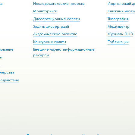
ка
Исследовательские проекты
Издательский 
Мониторинги
Книжный магаз
Диссертационные советы
Типография
Защиты диссертаций
Медиацентр
Академическое развитие
Журналы ВШЭ
Конкурсы и гранты
Публикации
зование
Внешние научно-информационные
ресурсы
ры
Э
нерства
модействие