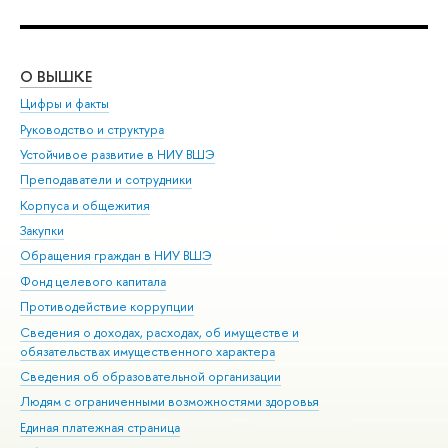
О ВЫШКЕ
ОБ
Цифры и факты
Ли
Руководство и структура
Дов
Устойчивое развитие в НИУ ВШЭ
Ол
Преподаватели и сотрудники
При
Корпуса и общежития
Вы
Закупки
При
Обращения граждан в НИУ ВШЭ
Ас
Фонд целевого капитала
До
Противодействие коррупции
Цен
Сведения о доходах, расходах, об имуществе и
Би
обязательствах имущественного характера
Об
Сведения об образовательной организации
Обр
Людям с ограниченными возможностями здоровья
Единая платежная страница