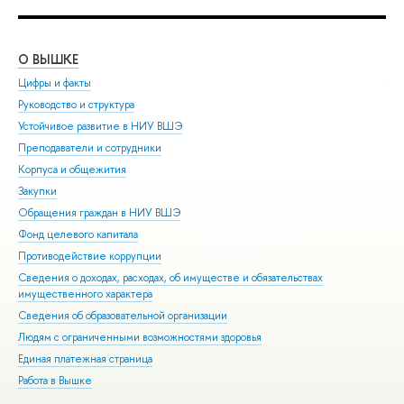
О ВЫШКЕ
ОБ
Цифры и факты
Ли
Руководство и структура
Дов
Устойчивое развитие в НИУ ВШЭ
Ол
Преподаватели и сотрудники
При
Корпуса и общежития
Вы
Закупки
При
Обращения граждан в НИУ ВШЭ
Асп
Фонд целевого капитала
Доп
Противодействие коррупции
Цен
Сведения о доходах, расходах, об имуществе и обязательствах
Биз
имущественного характера
Обр
Сведения об образовательной организации
Обр
Людям с ограниченными возможностями здоровья
Единая платежная страница
Работа в Вышке