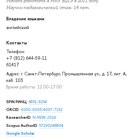
Начала работать в НИУ ВШЭ в 2011 году.
Научно-педагогический стаж: 14 лет.
Владение языками
английский
Контакты
Телефон:
+7 (812) 644-59-11
61417
Адрес: г. Санкт-Петербург, Промышленная ул., д. 17, лит. А,
каб. 103
Время работы: 12.00-17.00
SPIN РИНЦ
:
6831-9254
ORCID
:
0000-0003-4007-7152
ResearcherID
:
N-9939-2016
Scopus AuthorID
:
57190248804
Google Scholar