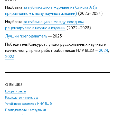
Надбавка
за публикацию в журнале из Списка А (и
приравненном к нему научном издании)
(2023–2024)
Надбавка
за публикацию в международном
рецензируемом научном издании
(2022–2023)
Лучший преподаватель
— 2023
Победитель Конкурса лучших русскоязычных научных и
научно-популярных работ работников НИУ ВШЭ –
2024
,
2023
О ВЫШКЕ
ОБ
Цифры и факты
Ли
Руководство и структура
Дов
Устойчивое развитие в НИУ ВШЭ
Ол
Преподаватели и сотрудники
При