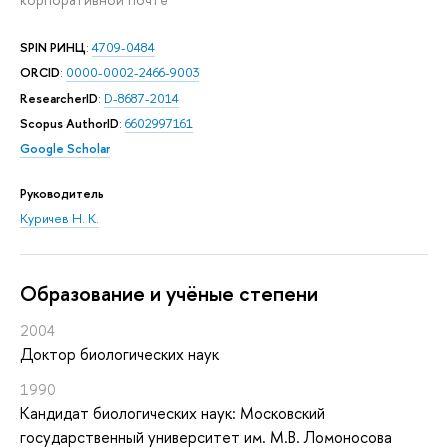
SPIN РИНЦ
:
4709-0484
ORCID
:
0000-0002-2466-9003
ResearcherID
:
D-8687-2014
Scopus AuthorID
:
6602997161
Google Scholar
Руководитель
Куричев Н. К.
Oбразование и учёные степени
2004
Доктор биологических наук
1990
Кандидат биологических наук: Московский
государственный университет им. М.В. Ломоносова